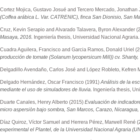
Cortez Mojica, Gustavo Josué
and
Tercero Mercado, Jonathan
(Coffea arábica L. Var. CATRENIC), finca San Dionisio, San M
Cruz, Kevin Serapio
and
Alvarado Talavera, Byron Alexander
(
Masaya, 2016.
Ingeniería thesis, Universidad Nacional Agraria.
Cuadra Aguilera, Francisco
and
Garcia Ramos, Donald Uriel
(
producción de tomate (Solanum lycopersicum Mill)) cv. Shanty
Delgadillo Avendaño, Carlos José
and
López Robleto, Kefren
Delgado Hernández, Oscar Francisco
(1991)
Análisis de la esc
mediante el uso de simuladores de lluvia.
Ingeniería thesis, Un
Duarte Canales, Henry Alberto
(2015)
Evaluación de indicadore
micro aspersiòn bajo sombra, San Marcos, Carazo, Nicaragua,
Díaz Quiroz, Víctor Samuel
and
Herrera Pérez, Marwell René
(
experimental el Plantel, de la Universidad Nacional Agraria 