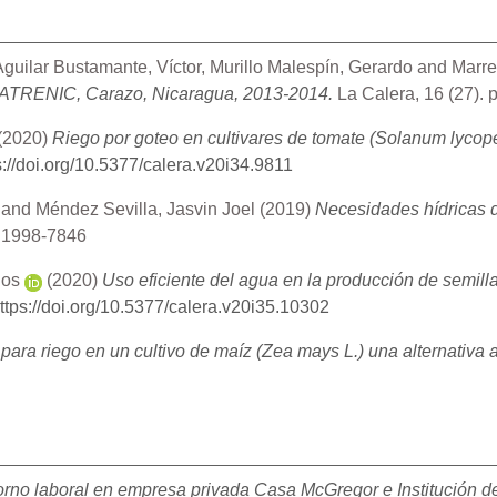
Aguilar Bustamante, Víctor
,
Murillo Malespín, Gerardo
and
Marre
d CATRENIC, Carazo, Nicaragua, 2013-2014.
La Calera, 16 (27).
(2020)
Riego por goteo en cultivares de tomate (Solanum lycop
s://doi.org/10.5377/calera.v20i34.9811
and
Méndez Sevilla, Jasvin Joel
(2019)
Necesidades hídricas de
N 1998-7846
los
(2020)
Uso eficiente del agua en la producción de semilla
ttps://doi.org/10.5377/calera.v20i35.10302
para riego en un cultivo de maíz (Zea mays L.) una alternativa 
torno laboral en empresa privada Casa McGregor e Institución 