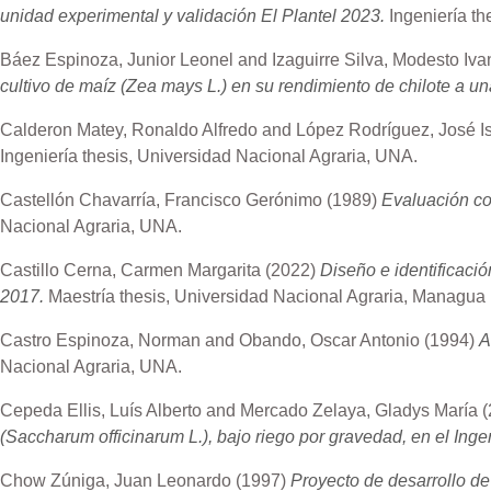
unidad experimental y validación El Plantel 2023.
Ingeniería th
Báez Espinoza, Junior Leonel
and
Izaguirre Silva, Modesto Iva
cultivo de maíz (Zea mays L.) en su rendimiento de chilote a u
Calderon Matey, Ronaldo Alfredo
and
López Rodríguez, José Is
Ingeniería thesis, Universidad Nacional Agraria, UNA.
Castellón Chavarría, Francisco Gerónimo
(1989)
Evaluación com
Nacional Agraria, UNA.
Castillo Cerna, Carmen Margarita
(2022)
Diseño e identificaci
2017.
Maestría thesis, Universidad Nacional Agraria, Managua 
Castro Espinoza, Norman
and
Obando, Oscar Antonio
(1994)
A
Nacional Agraria, UNA.
Cepeda Ellis, Luís Alberto
and
Mercado Zelaya, Gladys María
(
(Saccharum officinarum L.), bajo riego por gravedad, en el In
Chow Zúniga, Juan Leonardo
(1997)
Proyecto de desarrollo de