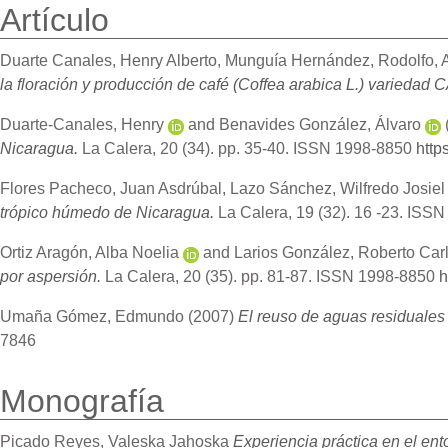
Artículo
Duarte Canales, Henry Alberto
,
Munguía Hernández, Rodolfo
,
la floración y producción de café (Coffea arabica L.) varieda
Duarte-Canales, Henry
and
Benavides González, Álvaro
Nicaragua.
La Calera, 20 (34). pp. 35-40. ISSN 1998-8850
http
Flores Pacheco, Juan Asdrúbal
,
Lazo Sánchez, Wilfredo Josiel
trópico húmedo de Nicaragua.
La Calera, 19 (32). 16 -23. ISS
Ortiz Aragón, Alba Noelia
and
Larios González, Roberto Car
por aspersión.
La Calera, 20 (35). pp. 81-87. ISSN 1998-8850
h
Umaña Gómez, Edmundo
(2007)
El reuso de aguas residuales 
7846
Monografía
Picado Reyes, Valeska Jahoska
Experiencia práctica en el en