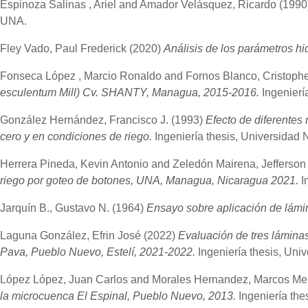
Espinoza Salinas , Ariel
and
Amador Velásquez, Ricardo
(1990
UNA.
Fley Vado, Paul Frederick
(2020)
Análisis de los parámetros hi
Fonseca López , Marcio Ronaldo
and
Fornos Blanco, Cristophe
esculentum Mill) Cv. SHANTY, Managua, 2015-2016.
Ingenierí
González Hernández, Francisco J.
(1993)
Efecto de diferentes 
cero y en condiciones de riego.
Ingeniería thesis, Universidad 
Herrera Pineda, Kevin Antonio
and
Zeledón Mairena, Jefferson
riego por goteo de botones, UNA, Managua, Nicaragua 2021.
I
Jarquín B., Gustavo N.
(1964)
Ensayo sobre aplicación de lámi
Laguna González, Efrin José
(2022)
Evaluación de tres láminas
Pava, Pueblo Nuevo, Estelí, 2021-2022.
Ingeniería thesis, Univ
López López, Juan Carlos
and
Morales Hernandez, Marcos Me
la microcuenca El Espinal, Pueblo Nuevo, 2013.
Ingeniería the