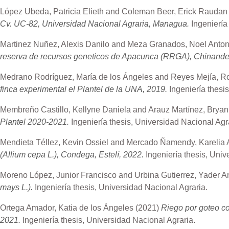
López Ubeda, Patricia Elieth
and
Coleman Beer, Erick Raudan
Cv. UC-82, Universidad Nacional Agraria, Managua.
Ingeniería
Martinez Nuñez, Alexis Danilo
and
Meza Granados, Noel Anton
reserva de recursos geneticos de Apacunca (RRGA), Chinande
Medrano Rodríguez, María de los Ángeles
and
Reyes Mejía, Ro
finca experimental el Plantel de la UNA, 2019.
Ingeniería thesi
Membreño Castillo, Kellyne Daniela
and
Arauz Martínez, Bryan
Plantel 2020-2021.
Ingeniería thesis, Universidad Nacional Agr
Mendieta Téllez, Kevin Ossiel
and
Mercado Ñamendy, Karelia 
(Allium cepa L.), Condega, Estelí, 2022.
Ingeniería thesis, Uni
Moreno López, Junior Francisco
and
Urbina Gutierrez, Yader A
mays L.).
Ingeniería thesis, Universidad Nacional Agraria.
Ortega Amador, Katia de los Ángeles
(2021)
Riego por goteo c
2021.
Ingeniería thesis, Universidad Nacional Agraria.