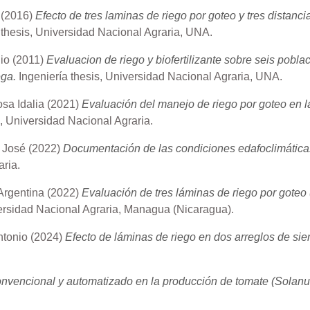
(2016)
Efecto de tres laminas de riego por goteo y tres distanc
 thesis, Universidad Nacional Agraria, UNA.
io
(2011)
Evaluacion de riego y biofertilizante sobre seis pobla
ga.
Ingeniería thesis, Universidad Nacional Agraria, UNA.
sa Idalia
(2021)
Evaluación del manejo de riego por goteo en l
s, Universidad Nacional Agraria.
 José
(2022)
Documentación de las condiciones edafoclimáticas 
aria.
Argentina
(2022)
Evaluación de tres láminas de riego por goteo (s
versidad Nacional Agraria, Managua (Nicaragua).
ntonio
(2024)
Efecto de láminas de riego en dos arreglos de siem
onvencional y automatizado en la producción de tomate (Solan