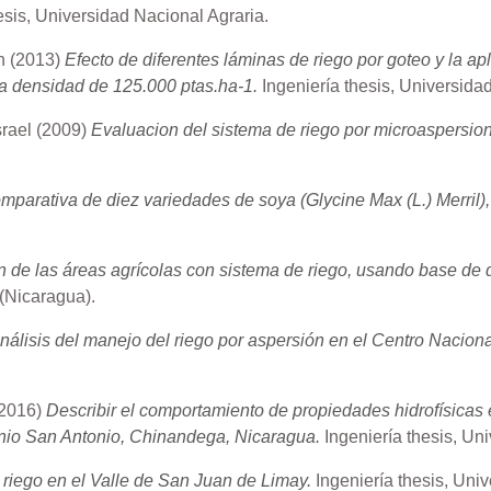
esis, Universidad Nacional Agraria.
n
(2013)
Efecto de diferentes láminas de riego por goteo y la ap
na densidad de 125.000 ptas.ha-1.
Ingeniería thesis, Universida
rael
(2009)
Evaluacion del sistema de riego por microaspersion a
parativa de diez variedades de soya (Glycine Max (L.) Merril), 
ón de las áreas agrícolas con sistema de riego, usando base de
(Nicaragua).
nálisis del manejo del riego por aspersión en el Centro Nacion
2016)
Describir el comportamiento de propiedades hidrofísicas 
genio San Antonio, Chinandega, Nicaragua.
Ingeniería thesis, Un
 riego en el Valle de San Juan de Limay.
Ingeniería thesis, Uni