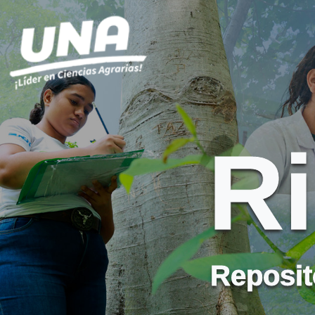
R
Reposito