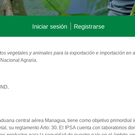
Iniciar sesión
Registrarse
os vegetales y animales para la exportación e importación en a
 Nacional Agraria.
-ND
.
 aduana central aérea Managua, tiene como objetivo primordial i
tal, su reglamento Arto: 30. El IPSA cuenta con laboratorios don
 productos para la seguridad de nuestro país en el ámbito agrop