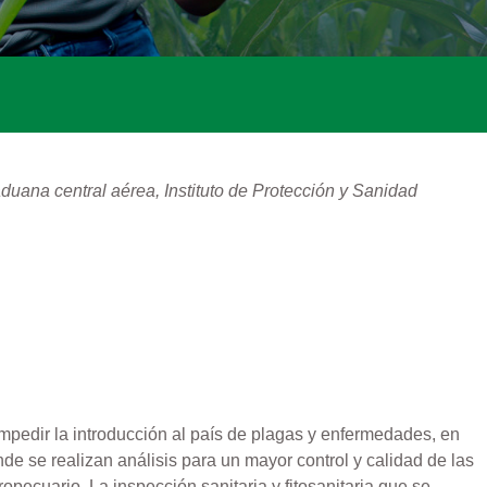
duana central aérea, Instituto de Protección y Sanidad
mpedir la introducción al país de plagas y enfermedades, en
de se realizan análisis para un mayor control y calidad de las
ecuario. La inspección sanitaria y fitosanitaria que se