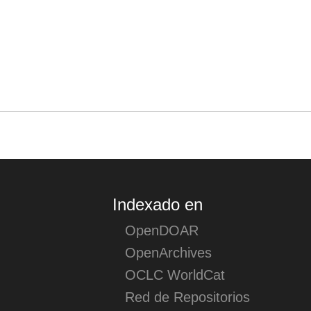
Acciones (login)
Indexado en
OpenDOAR
OpenArchives
OCLC WorldCat
Red de Repositorios