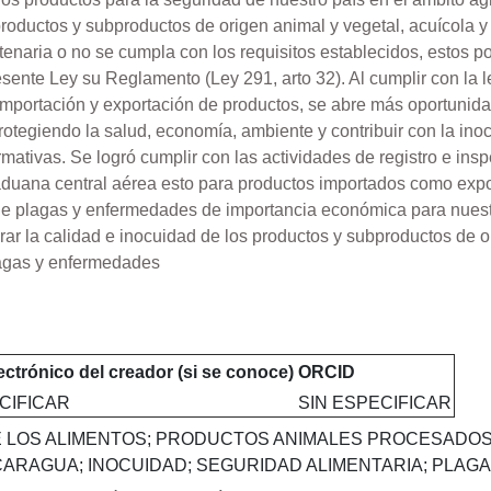
 productos y subproductos de origen animal y vegetal, acuícola 
naria o no se cumpla con los requisitos establecidos, estos po
sente Ley su Reglamento (Ley 291, arto 32). Al cumplir con la 
importación y exportación de productos, se abre más oportunid
rotegiendo la salud, economía, ambiente y contribuir con la in
rmativas. Se logró cumplir con las actividades de registro e in
 aduana central aérea esto para productos importados como exp
n de plagas y enfermedades de importancia económica para nue
rar la calidad e inocuidad de los productos y subproductos de o
plagas y enfermedades
ectrónico del creador (si se conoce)
ORCID
CIFICAR
SIN ESPECIFICAR
DE LOS ALIMENTOS; PRODUCTOS ANIMALES PROCESAD
CARAGUA; INOCUIDAD; SEGURIDAD ALIMENTARIA; PLA