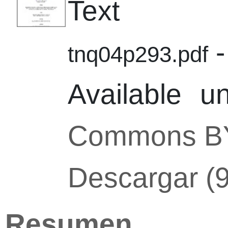
Text
-
tnq04p293.pdf
Available 
Commons B
Descargar (
Resumen