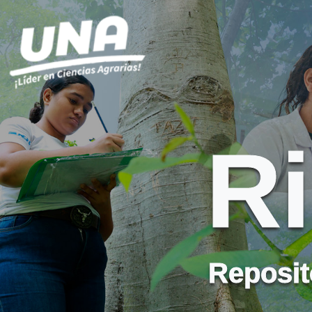
R
Reposito