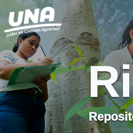
R
Reposito