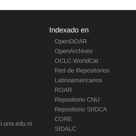
Indexado en
OpenDOAR
OpenArchives
OCLC WorldCat
Red de Repositorios
Latinoamericanos
ROAR
Repositorio CNU
Repositorio SIIDCA
CORE
.una.edu.ni
SIDALC