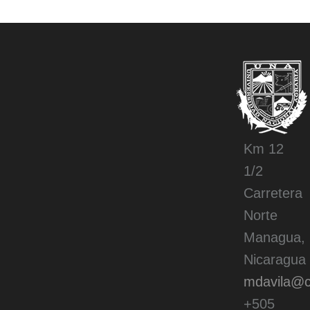
Km 12
1/2
Carretera
Norte
Managua,
Nicaragua
mdavila@ci
+505