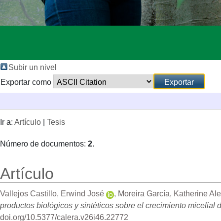
Subir un nivel
Exportar como
Ir a:
Artículo
|
Tesis
Número de documentos:
2
.
Artículo
Vallejos Castillo, Erwind José
,
Moreira García, Katherine Al
productos biológicos y sintéticos sobre el crecimiento micelial 
doi.org/10.5377/calera.v26i46.22772