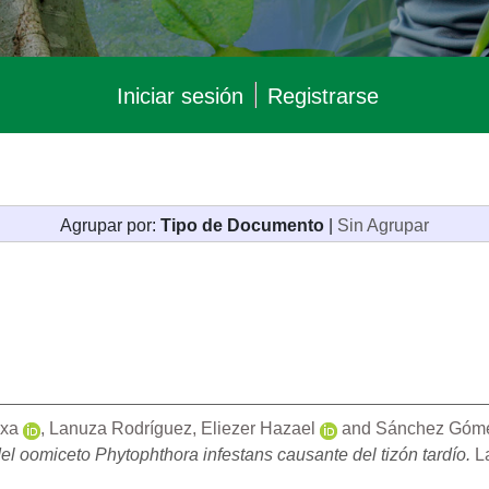
Iniciar sesión
Registrarse
Agrupar por:
Tipo de Documento
|
Sin Agrupar
exa
,
Lanuza Rodríguez, Eliezer Hazael
and
Sánchez Gómez
del oomiceto Phytophthora infestans causante del tizón tardío.
La