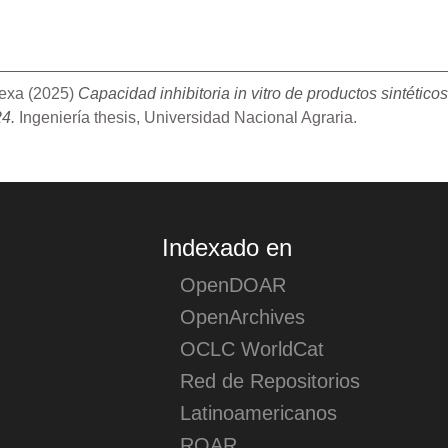
lexa
(2025)
Capacidad inhibitoria in vitro de productos sintético
24.
Ingeniería thesis, Universidad Nacional Agraria.
Indexado en
OpenDOAR
OpenArchives
OCLC WorldCat
Red de Repositorios
Latinoamericanos
ROAR