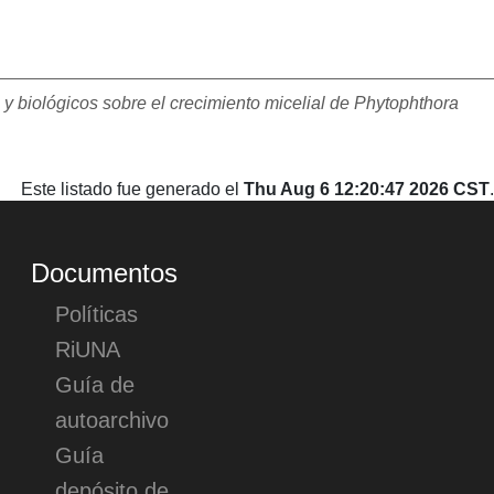
s y biológicos sobre el crecimiento micelial de Phytophthora
Este listado fue generado el
Thu Aug 6 12:20:47 2026 CST
.
Documentos
Políticas
RiUNA
Guía de
autoarchivo
Guía
depósito de