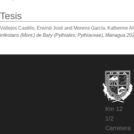
Tesis
Vallejos Castillo, Erwind José
and
Moreira García, Katherine A
infestans (Mont.) de Bary (Pythiales: Pythiaceae), Managua 20
Km 12
1/2
Carretera