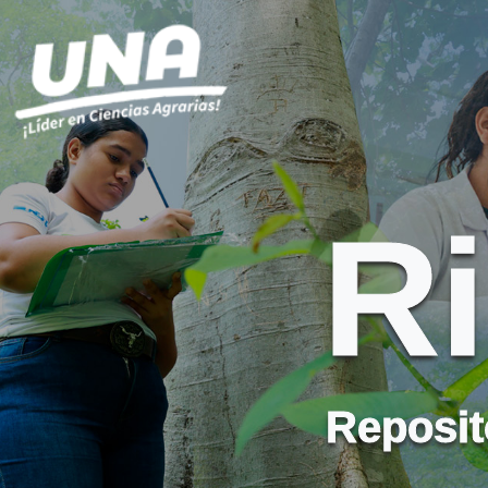
R
Reposito