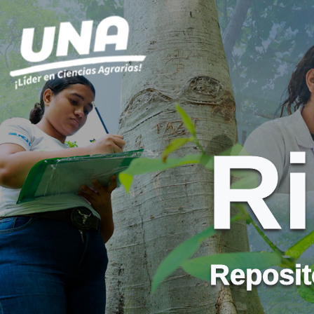
R
Reposito