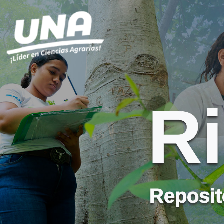
R
Reposito