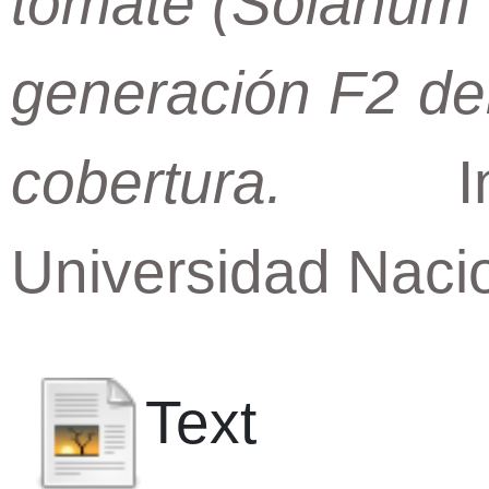
tomate (Solanum l
generación F2 del
cobertura.
Inge
Universidad Nacio
Text