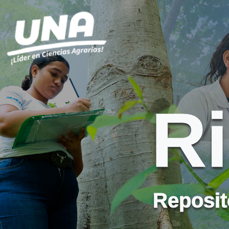
R
Reposito