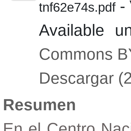
- 
tnf62e74s.pdf
Available 
Commons B
Descargar (
Resumen
En el Centro Naci