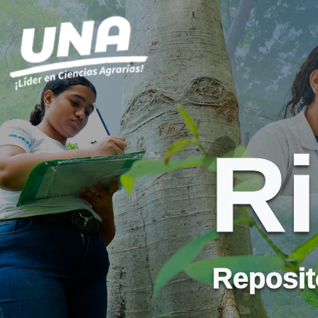
R
Reposito