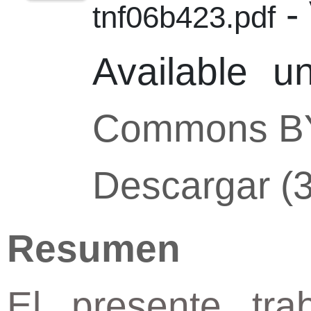
-
tnf06b423.pdf
Available 
Commons B
Descargar (
Resumen
El presente tra