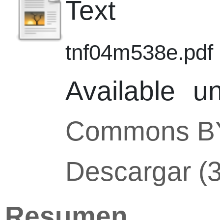
Text
tnf04m538e.pdf
Available 
Commons B
Descargar (
Resumen