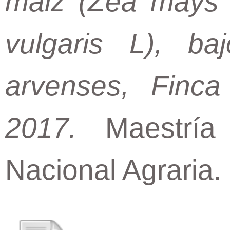
maiz (Zea mays L
vulgaris L), b
arvenses, Finca
2017.
Maestría t
Nacional Agraria.