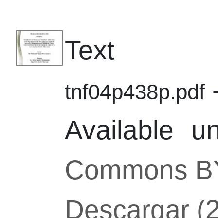
Text
-
tnf04p438p.pdf
Available 
Commons B
Descargar (