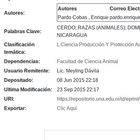
Autores
Correo Elect
Autores:
Pardo Cobas , Enrique
pardo.enriqu
CERDO; RAZAS (ANIMALES); DOM
Palabras Clave:
NICARAGUA
Clasificación
L Ciencia Producción Y Protección A
temática:
Dependencias:
Facultad de Ciencia Animal
Usuario Remitente:
Lic. Meyling Dávila
Depositado:
08 Jun 2015 22:18
Ultima Modificación:
23 Sep 2015 22:17
URI:
https://repositorio.una.edu.ni/id/eprin
Exportar:
Clic Aquí