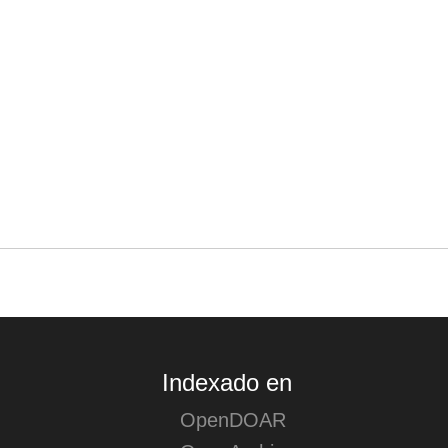
Acciones (login)
Indexado en
OpenDOAR