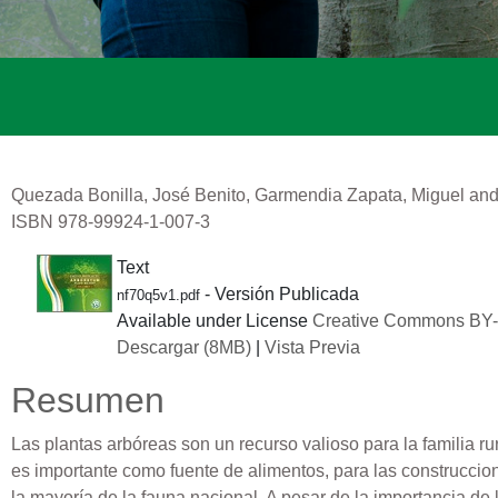
Quezada Bonilla, José Benito
,
Garmendia Zapata, Miguel
an
ISBN 978-99924-1-007-3
Text
- Versión Publicada
nf70q5v1.pdf
Available under License
Creative Commons B
Descargar (8MB)
|
Vista Previa
Resumen
Las plantas arbóreas son un recurso valioso para la familia 
es importante como fuente de alimentos, para las construccione
la mayoría de la fauna nacional. A pesar de la importancia de