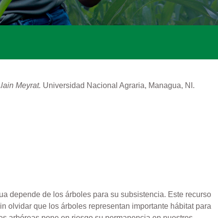
lain Meyrat.
Universidad Nacional Agraria, Managua, NI.
ua depende de los árboles para su subsistencia. Este recurso
in olvidar que los árboles representan importante hábitat para
ecies arbóreas pone en riesgo su permanencia en nuestros