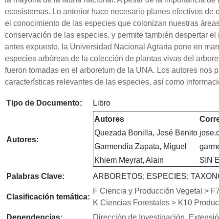
ecosistemas. Lo anterior hace necesario planes efectivos de c
el conocimiento de las especies que colonizan nuestras áreas.
conservación de las especies, y permite también despertar el 
antes expuesto, la Universidad Nacional Agraria pone en man
especies arbóreas de la colección de plantas vivas del arbor
fueron tomadas en el arboretum de la UNA. Los autores nos p
características relevantes de las especies, así como informaci
Tipo de Documento:
Libro
Autores
Corre
Quezada Bonilla, José Benito
jose.
Autores:
Garmendia Zapata, Miguel
garme
Khiem Meyrat, Alain
SIN 
Palabras Clave:
ARBORETOS; ESPECIES; TAXON
F Ciencia y Producción Vegetal > F7
Clasificación temática:
K Ciencias Forestales > K10 Producc
Dependencias:
Dirección de Investigación. Extensi