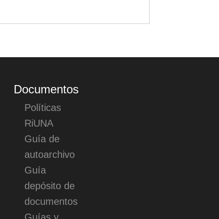
Documentos
Políticas
RiUNA
Guía de
autoarchivo
Guía
depósito de
documentos
Guías y