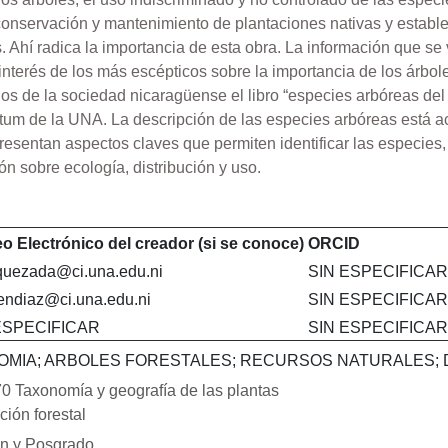
onservación y mantenimiento de plantaciones nativas y establec
 Ahí radica la importancia de esta obra. La información que se 
interés de los más escépticos sobre la importancia de los árbole
os de la sociedad nicaragüense el libro “especies arbóreas de
etum de la UNA. La descripción de las especies arbóreas está 
resentan aspectos claves que permiten identificar las especie
ón sobre ecología, distribución y uso.
o Electrónico del creador (si se conoce)
ORCID
quezada@ci.una.edu.ni
SIN ESPECIFICAR
ndiaz@ci.una.edu.ni
SIN ESPECIFICAR
ESPECIFICAR
SIN ESPECIFICAR
OMIA; ARBOLES FORESTALES; RECURSOS NATURALES; 
0 Taxonomía y geografía de las plantas
ión forestal
ón y Posgrado