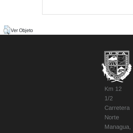
Ver Objeto
Km 12
1/2
Carretera
Norte
Managua,