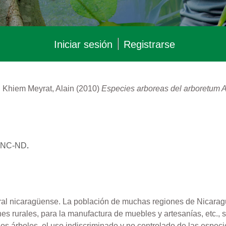
Iniciar sesión
Registrarse
d
Khiem Meyrat, Alain
(2010)
Especies arboreas del arboretum A
Y-NC-ND
.
rural nicaragüense. La población de muchas regiones de Nicarag
s rurales, para la manufactura de muebles y artesanías, etc., s
 los árboles, el uso indiscriminado y no controlado de las esp