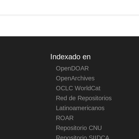
Acciones (login)
Indexado en
OpenDOAR
OpenArchives
OCLC WorldCat
Red de Repositorios
Latinoamericanos
ROAR
Repositorio CNU
Repositorio SIIDCA