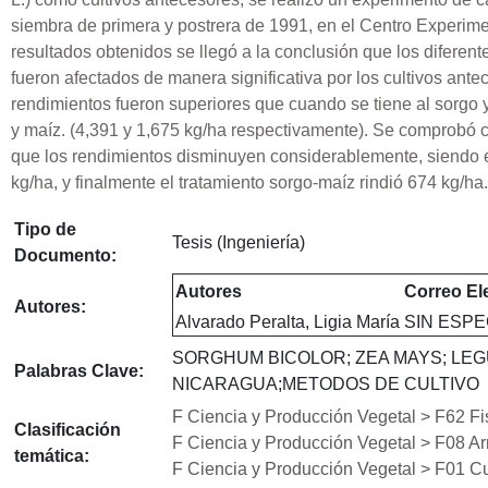
siembra de primera y postrera de 1991, en el Centro Experime
resultados obtenidos se llegó a la conclusión que los diferent
fueron afectados de manera significativa por los cultivos ant
rendimientos fueron superiores que cuando se tiene al sorgo y
y maíz. (4,391 y 1,675 kg/ha respectivamente). Se comprobó cu
que los rendimientos disminuyen considerablemente, siendo es
kg/ha, y finalmente el tratamiento sorgo-maíz rindió 674 kg/ha.
Tipo de
Tesis (Ingeniería)
Documento:
Autores
Correo Ele
Autores:
Alvarado Peralta, Ligia María
SIN ESPE
SORGHUM BICOLOR; ZEA MAYS; LEG
Palabras Clave:
NICARAGUA;METODOS DE CULTIVO
F Ciencia y Producción Vegetal > F62 Fis
Clasificación
F Ciencia y Producción Vegetal > F08 Arr
temática:
F Ciencia y Producción Vegetal > F01 Cu