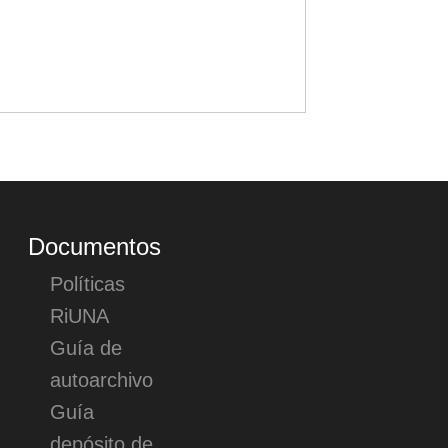
Documentos
Políticas
RiUNA
Guía de
autoarchivo
Guía
depósito de