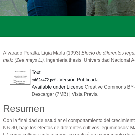
Alvarado Peralta, Ligia María
(1993)
Efecto de diferentes leg
maíz (Zea mays L.).
Ingeniería thesis, Universidad Nacional A
Text
- Versión Publicada
tnf62a472.pdf
Available under License
Creative Commons B
Descargar (7MB)
|
Vista Previa
Resumen
Con la finalidad de estudiar el comportamiento del crecimient
NB-30, bajo los efectos de diferentes cultivos leguminosos: Ma
L.) como cultivos antecesores, se realizó un experimento de 