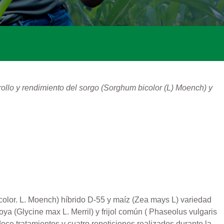
rollo y rendimiento del sorgo (Sorghum bicolor (L) Moench) y
icolor. L. Moench) híbrido D-55 y maíz (Zea mays L) variedad
ya (Glycine max L. Merril) y frijol común ( Phaseolus vulgaris
ce tratamientos y cuatro repeticiones realizados durante la