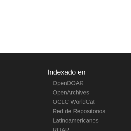
Acciones (login)
Indexado en
OpenDOAR
OpenArchives
OCLC WorldCat
Red de Repositorios
Latinoamericanos
ROAR