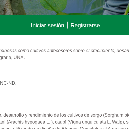
Iniciar sesión
Registrarse
uminosas como cultivos antecesores sobre el crecimiento, desar
graria, UNA.
Y-NC-ND
.
o, desarrollo y rendimiento de los cultivos de sorgo (Sorghum b
ní (Arachis hypogaea L. ), caupí (Vigna unguiculata L. Walp), so
campo, utilizando un diseño de Bloques Completos al Azar con do