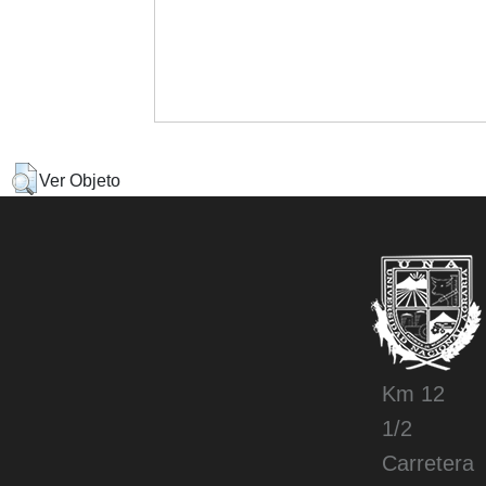
Ver Objeto
Km 12
1/2
Carretera