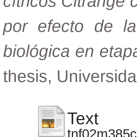
cítricos Citrange 
por efecto de la 
biológica en etap
thesis, Universid
Text
tnf02m385c